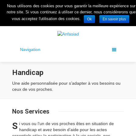
Nous utilisons des cookies pour vous garantir la meilleure expérience sur
Pour nous Joindre : 05 57 55 14 57
/
Nous Contacter
/
Connexio
notre site. Si vous continuez à utiliser ce dernier, nous considérerons que
vous acceptez l'utilisation des cookies.
Ok
En savoir plus
Navigation
Handicap
Une aide personnalisée pour s’adapter à vos besoins ou
ceux de vos proches.
Nos
Services
S
i vous ou l’un de vos proches êtes en situation de
handicap et avez besoin d’aide pour les actes
essentiels et/ou la participation à la vie sociale, nos