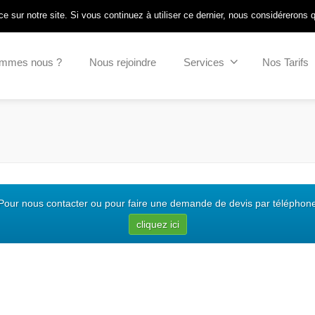
Connexion intranet
/
Pointeuse SSIAD
e sur notre site. Si vous continuez à utiliser ce dernier, nous considérerons 
ommes nous ?
Nous rejoindre
Services
Nos Tarifs
Pour nous contacter ou pour faire une demande de devis par téléphon
cliquez ici