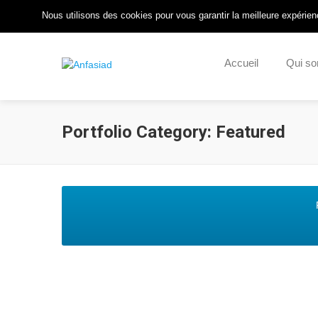
Pour nous Joindre : 05 57 55 14 57
/
Nous Contacter
/
Nous utilisons des cookies pour vous garantir la meilleure expérienc
Accueil
Qui s
Portfolio Category:
Featured