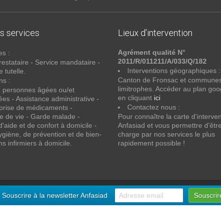
s services
Lieux d’intervention
Agrément qualité N°
es :
2011/R/011211/A/033/Q/182
restataire - Service mandataire -
Interventions géographiques :
 tutelle.
Canton de Fronsac et commune
ns :
limitrophes. Accéder au plan go
x personnes âgées ou/et
en cliquant
ici
es - Assistance administrative -
Contactez nous :
 prise de médicaments -
e de vie - Garde malade -
Pour connaître la carte d'interve
d'aide et de confort à domicile -
Anfasiad et vous permettre d'être
ygiène, de prévention et de bien-
charge par nos services le plus
ns infirmiers à domicile.
rapidement possible !
-
DragonWeb-Agency
Souscrire à la newsletter Anfasiad
Souscrir