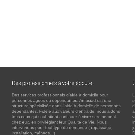
Des professionnels à votre écoute
U
Des services professionnels d’aide à domicile pour
L
personnes âgées ou dépendantes. Anfasiad est une
s
structure spécialisée dans l’aide à domicile de personnes
d
dépendantes. Fidèle aux valeurs d'entraide, nous aidons
a
tous ceux qui souhaitent continuer à vivre sereinement
v
chez eux, en privilégiant leur Qualité de Vie. Nous
i
intervenons pour tout type de demande ( repassage,
j
installation, ménage...)
D