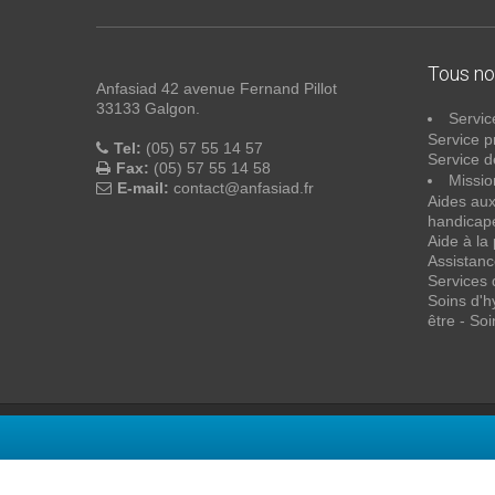
Tous no
Anfasiad 42 avenue Fernand Pillot
33133 Galgon.
Servic
Service p
Tel:
(05) 57 55 14 57
Service de
Fax:
(05) 57 55 14 58
Missio
E-mail:
contact@anfasiad.fr
Aides au
handicapé
Aide à la
Assistanc
Services 
Soins d'h
être - Soi
Anfasiad.fr
- Tous droits réservés © 2026 -
mentions légales