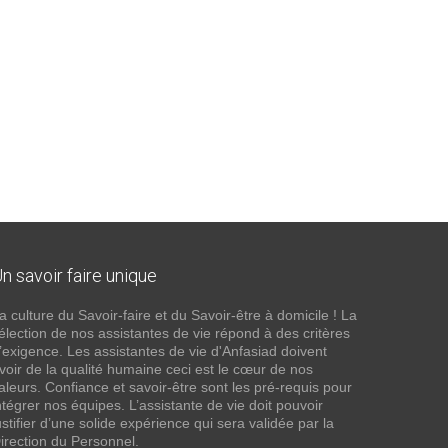
n savoir faire unique
a culture du Savoir-faire et du Savoir-être à domicile ! La
élection de nos assistantes de vie répond à des critères
’exigence. Les assistantes de vie d'Anfasiad doivent
voir de la qualité humaine ceci est le cœur de nos
aleurs. Confiance et savoir-être sont les pré-requis pour
ntégrer nos équipes. L’assistante de vie doit pouvoir
ustifier d’une solide expérience qui sera validée par la
irection du Personnel.