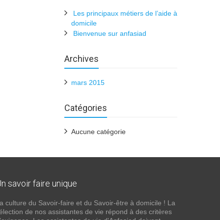
Les principaux métiers de l’aide à
domicile
Bienvenue sur anfasiad
Archives
mars 2015
Catégories
Aucune catégorie
n savoir faire unique
a culture du Savoir-faire et du Savoir-être à domicile ! La
élection de nos assistantes de vie répond à des critères