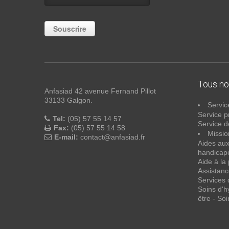
Tous no
Anfasiad 42 avenue Fernand Pillot
33133 Galgon.
Servic
Service p
Tel:
(05) 57 55 14 57
Service de
Fax:
(05) 57 55 14 58
Missio
E-mail:
contact@anfasiad.fr
Aides au
handicapé
Aide à la
Assistanc
Services 
Soins d'h
être - Soi