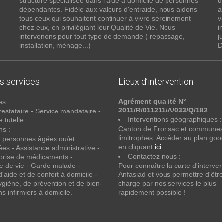
structure spécialisée dans l’aide à domicile de personnes
d
dépendantes. Fidèle aux valeurs d'entraide, nous aidons
a
tous ceux qui souhaitent continuer à vivre sereinement
v
chez eux, en privilégiant leur Qualité de Vie. Nous
i
intervenons pour tout type de demande ( repassage,
j
installation, ménage...)
D
s services
Lieux d’intervention
Agrément qualité N°
es :
2011/R/011211/A/033/Q/182
restataire - Service mandataire -
Interventions géographiques :
 tutelle.
Canton de Fronsac et commune
ns :
limitrophes. Accéder au plan go
x personnes âgées ou/et
en cliquant
ici
es - Assistance administrative -
Contactez nous :
 prise de médicaments -
e de vie - Garde malade -
Pour connaître la carte d'interve
d'aide et de confort à domicile -
Anfasiad et vous permettre d'être
ygiène, de prévention et de bien-
charge par nos services le plus
ns infirmiers à domicile.
rapidement possible !