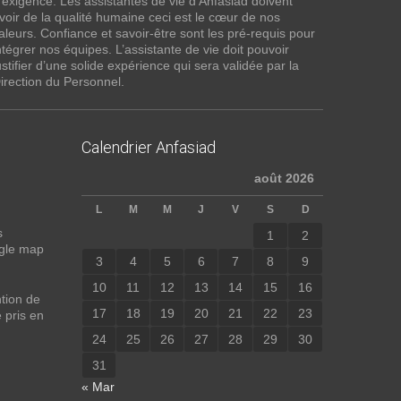
’exigence. Les assistantes de vie d'Anfasiad doivent
voir de la qualité humaine ceci est le cœur de nos
aleurs. Confiance et savoir-être sont les pré-requis pour
ntégrer nos équipes. L’assistante de vie doit pouvoir
ustifier d’une solide expérience qui sera validée par la
irection du Personnel.
Calendrier Anfasiad
août 2026
L
M
M
J
V
S
D
s
1
2
ogle map
3
4
5
6
7
8
9
10
11
12
13
14
15
16
ntion de
17
18
19
20
21
22
23
 pris en
24
25
26
27
28
29
30
31
« Mar