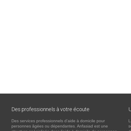
Des professionnels à votre écoute
U
Des services professionnels d’aide à domicile pour
L
personnes âgées ou dépendantes. Anfasiad est une
s