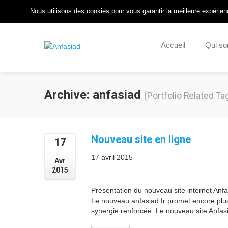
Pour nous Joindre : 05 57 55 14 57
/
Nous Contacter
/
Nous utilisons des cookies pour vous garantir la meilleure expérienc
Accueil
Qui s
Archive: anfasiad
(Portfolio Related Ta
Nouveau site en ligne
17
17 avril 2015
Avr
2015
Présentation du nouveau site internet Anfa
Le nouveau anfasiad.fr promet encore plus
synergie renforcée. Le nouveau site Anfasia