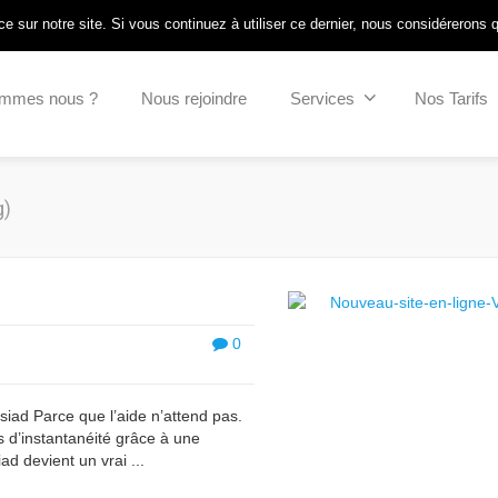
Connexion intranet
/
Pointeuse SSIAD
e sur notre site. Si vous continuez à utiliser ce dernier, nous considérerons 
ommes nous ?
Nous rejoindre
Services
Nos Tarifs
g)
0
siad Parce que l’aide n’attend pas.
 d’instantanéité grâce à une
d devient un vrai ...