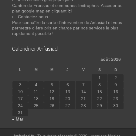
Canton de Fronsac et communes limitrophes. Accéder au
plan google map en cliquant
ici
Contactez nous :
Pour connaître la carte d'intervention de Anfasiad et vous
permettre d'être pris en charge par nos services le plus
rapidement possible !
Calendrier Anfasiad
août 2026
L
M
M
J
V
S
D
1
2
3
4
5
6
7
8
9
10
11
12
13
14
15
16
17
18
19
20
21
22
23
24
25
26
27
28
29
30
31
« Mar