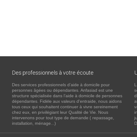
Des professionnels à votre écoute
U
Des services professionnels d’aide à domicile pour
L
personnes âgées ou dépendantes. Anfasiad est une
s
structure spécialisée dans l’aide à domicile de personnes
d
dépendantes. Fidèle aux valeurs d'entraide, nous aidons
a
tous ceux qui souhaitent continuer à vivre sereinement
v
chez eux, en privilégiant leur Qualité de Vie. Nous
i
intervenons pour tout type de demande ( repassage,
j
installation, ménage...)
D