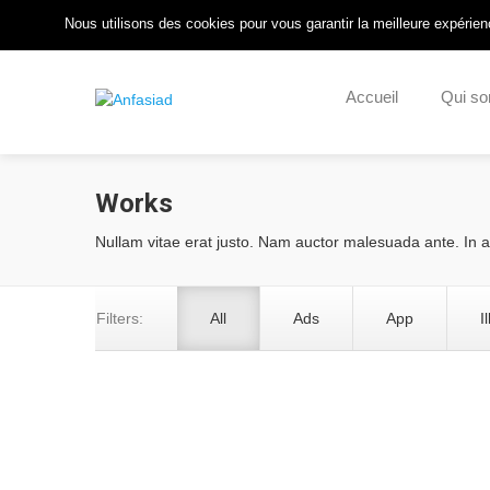
Pour nous Joindre : 05 57 55 14 57
/
Nous Contacter
/
Nous utilisons des cookies pour vous garantir la meilleure expérienc
Accueil
Qui s
Works
Nullam vitae erat justo. Nam auctor malesuada ante. In a ni
Filters:
All
Ads
App
I