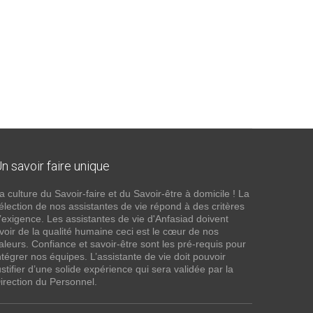
n savoir faire unique
a culture du Savoir-faire et du Savoir-être à domicile ! La
élection de nos assistantes de vie répond à des critères
’exigence. Les assistantes de vie d'Anfasiad doivent
voir de la qualité humaine ceci est le cœur de nos
aleurs. Confiance et savoir-être sont les pré-requis pour
ntégrer nos équipes. L’assistante de vie doit pouvoir
ustifier d’une solide expérience qui sera validée par la
irection du Personnel.