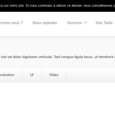
Connexion intranet
/
Pointeuse SSIAD
e sur notre site. Si vous continuez à utiliser ce dernier, nous considérerons 
ommes nous ?
Nous rejoindre
Services
Nos Tarifs
si vel dolor dignissim vehicula. Sed congue ligula lacus, ut hendrerit nis
llustration
UI
Video